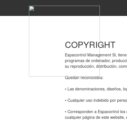
Acceso Clientes
|
Registro
913076660
COPYRIGHT
Espacontrol Management Sl, tiene r
programas de ordenador, producció
su reproducción, distribución, com
Quedan reconocidos:
• Las denominaciones, diseños, log
• Cualquier uso indebido por perso
• Corresponden a Espacontrol los 
cualquier página de este website,