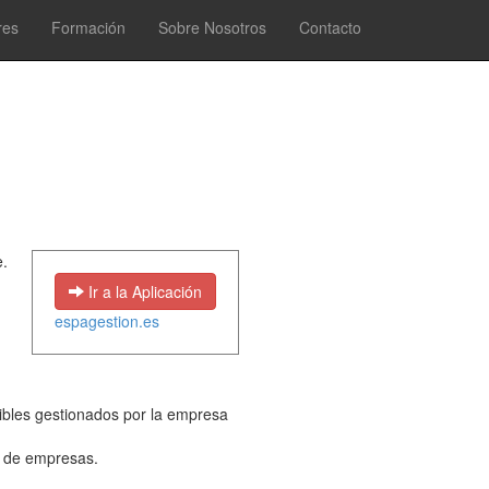
res
Formación
Sobre Nosotros
Contacto
e.
Ir a la Aplicación
espagestion.es
ibles gestionados por la empresa
ol de empresas.