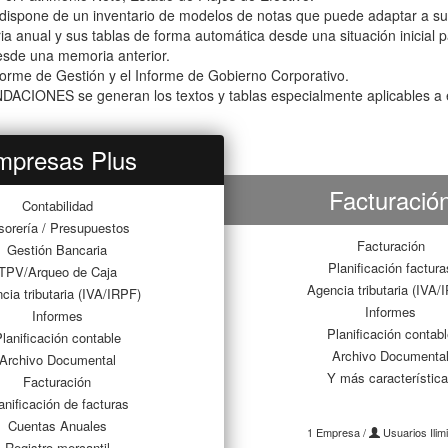
 dispone de un inventario de modelos de notas que puede adaptar a su
a anual y sus tablas de forma automática desde una situación inicial p
esde una memoria anterior.
forme de Gestión y el Informe de Gobierno Corporativo.
DACIONES se generan los textos y tablas especialmente aplicables a e
mpresas Plus
Facturació
Contabilidad
sorería / Presupuestos
Facturación
Gestión Bancaria
Planificación factura
TPV/Arqueo de Caja
Agencia tributaria (IVA/
cia tributaria (IVA/IRPF)
Informes
Informes
Planificación contab
lanificación contable
Archivo Documenta
Archivo Documental
Y más característic
Facturación
anificación de facturas
Cuentas Anuales
1 Empresa /
Usuarios Ilim
Registro mercantil