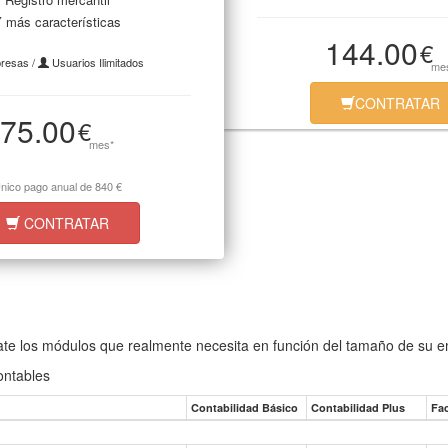
 más características
144.00
€
resas /
Usuarios Ilimitados
me
CONTRATAR
75.00
€
mes*
nico pago anual de 840 €
CONTRATAR
rate los módulos que realmente necesita en función del tamaño de su 
ontables
Contabilidad Básico
Contabilidad Plus
Fa