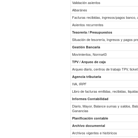
Validación asientos
Albaránes
Facturas recibidas, ingresos/pagos banco, 
Asientos recurrentes
Tesorería / Presupuestos
Situación de tesorería, Ingresos y pagos pr
Gestión Bancaria
Movimientos, Norma43
TPV / Arqueo de caja
Arqueo diario, centros de trabajo TPV, ticke
Agencia tributaria
IVA, IRPF
Libro de facturas emitidas, recibidas, liquid
Informes Contabilidad
Diario, Mayor, Balance sumas y saldos, Bal
Ganancias
Planificación contable
Archivo documental
Archivos vigentes e históricos