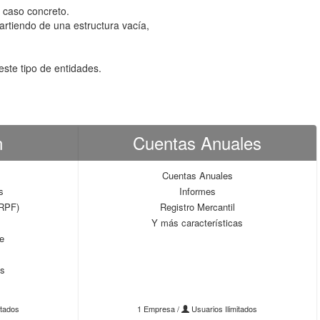
 caso concreto.
artiendo de una estructura vacía,
ste tipo de entidades.
n
Cuentas Anuales
Cuentas Anuales
s
Informes
IRPF)
Registro Mercantil
Y más características
le
l
as
itados
1 Empresa /
Usuarios Ilimitados