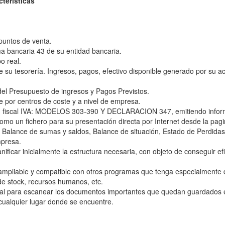
erísticas
puntos de venta.
ma bancaria 43 de su entidad bancaria.
o real.
 su tesorería. Ingresos, pagos, efectivo disponible generado por su ac
 del Presupuesto de ingresos y Pagos Previstos.
e por centros de coste y a nivel de empresa.
ión fiscal IVA: MODELOS 303-390 Y DECLARACION 347, emitiendo inform
 como un fichero para su presentación directa por Internet desde la pagi
rio, Balance de sumas y saldos, Balance de situación, Estado de Perdida
mpresa.
ificar inicialmente la estructura necesaria, con objeto de conseguir ef
o ampliable y compatible con otros programas que tenga especialmente
e stock, recursos humanos, etc.
al para escanear los documentos importantes que quedan guardados en
cualquier lugar donde se encuentre.