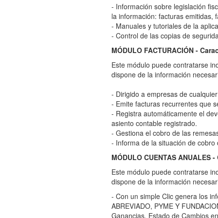
- Información sobre legislación fis
la información: facturas emitidas, 
- Manuales y tutoriales de la aplic
- Control de las copias de segurid
MÓDULO FACTURACIÓN - Caract
Este módulo puede contratarse ind
dispone de la información necesari
- Dirigido a empresas de cualquier 
- Emite facturas recurrentes que 
- Registra automáticamente el dev
asiento contable registrado.
- Gestiona el cobro de las remesas
- Informa de la situación de cobro
MÓDULO CUENTAS ANUALES - Ca
Este módulo puede contratarse ind
dispone de la información necesari
- Con un simple Clic genera los i
ABREVIADO, PYME Y FUNDACIONES):
Ganancias, Estado de Cambios en e