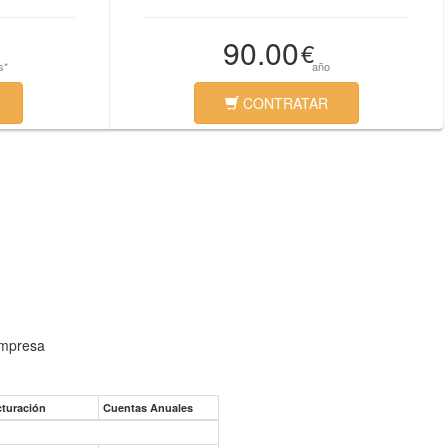
90.00
€
s*
año
CONTRATAR
empresa
cturación
Cuentas Anuales