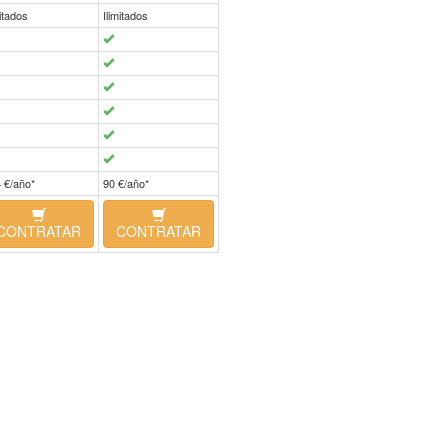
mitados
Ilimitados
 €/año*
90 €/año*
CONTRATAR
CONTRATAR