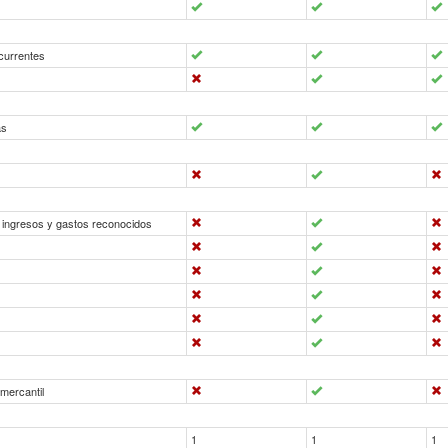
ecurrentes
as
, ingresos y gastos reconocidos
 mercantil
1
1
1